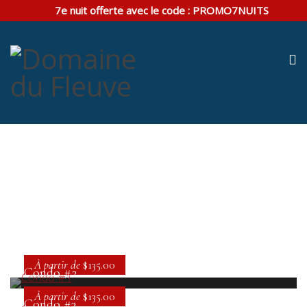
7e nuit offerte avec le code :
PROMO7NUITS
Accommodation Style 2 – 3
Columns
Condo #1
À partir de
$135.00
Condo #2
À partir de
$135.00
Condo #3