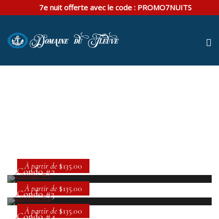
7e nuit offerte avec le code :
PROMO7NUITS
Accommodation Style 2 – 4
Columns
Condo #1
À partir de
$135.00
Condo #2
À partir de
$135.00
Condo #3
À partir de
$135.00
Condo #4