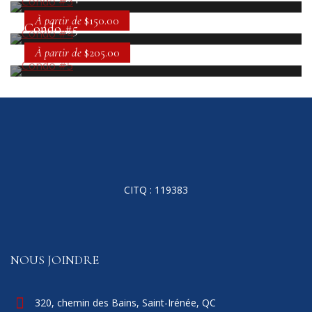
À partir de
$150.00
Condo #5
À partir de
$205.00
CITQ : 119383
NOUS JOINDRE
320, chemin des Bains, Saint-Irénée, QC