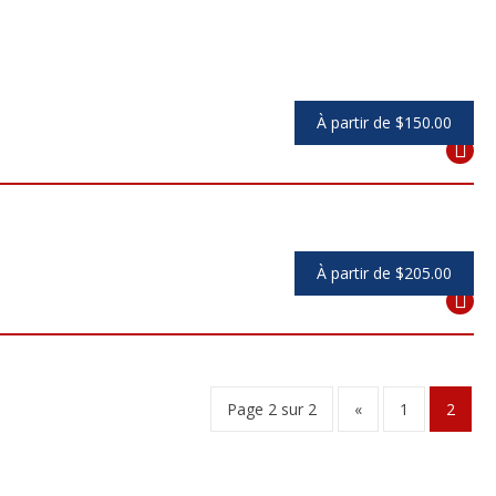
À partir de $150.00
À partir de $205.00
Page 2 sur 2
«
1
2